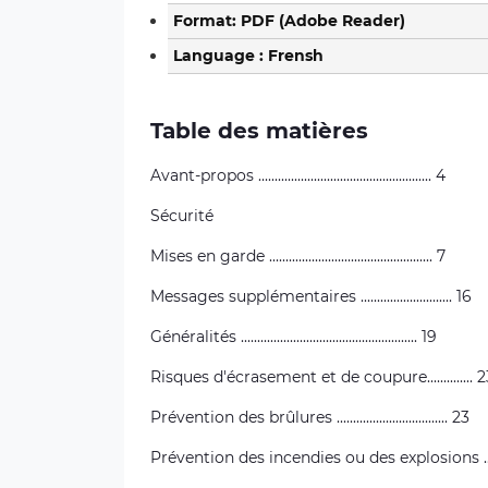
Format: PDF (Adobe Reader)
Language : Frensh
Table des matières
Avant-propos ..................................................... 4
Sécurité
Mises en garde .................................................. 7
Messages supplémentaires ............................ 16
Généralités ...................................................... 19
Risques d'écrasement et de coupure.............. 2
Prévention des brûlures .................................. 23
Prévention des incendies ou des explosions .