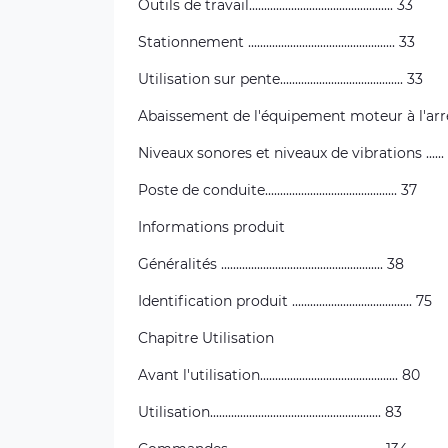
Outils de travail................................................ 33
Stationnement ................................................. 33
Utilisation sur pente......................................... 33
Abaissement de l'équipement moteur à l'arr
Niveaux sonores et niveaux de vibrations ......
Poste de conduite............................................ 37
Informations produit
Généralités ...................................................... 38
Identification produit ........................................ 75
Chapitre Utilisation
Avant l'utilisation.............................................. 80
Utilisation......................................................... 83