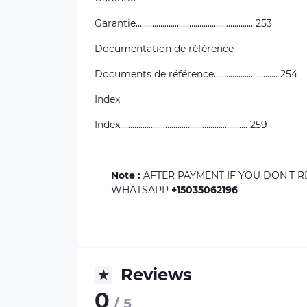
Garantie......................................................... 253
Documentation de référence
Documents de référence............................... 254
Index
Index.............................................................. 259
Note :
AFTER PAYMENT IF YOU DON'T 
WHATSAPP
+15035062196
Reviews
0
/ 5