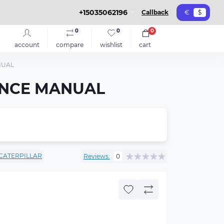
+15035062196
Callback
€
$
0
0
0
account
compare
wishlist
cart
NUAL
NANCE MANUAL
CATERPILLAR
Reviews:
0