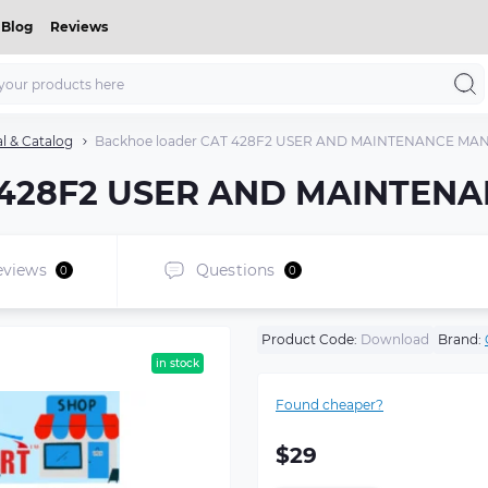
Blog
Reviews
 & Catalog
Backhoe loader CAT 428F2 USER AND MAINTENANCE MA
T 428F2 USER AND MAINTE
eviews
Questions
0
0
Product Code:
Download
Brand:
in stock
Found cheaper?
$29