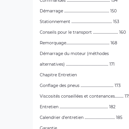
Commandes .................................................. 134
Démarrage .................................................... 150
Stationnement ............................................... 153
Conseils pour le transport ............................. 160
Remorquage.................................................. 168
Démarrage du moteur (méthodes
alternatives) ................................................. 171
Chapitre Entretien
Gonflage des pneus ...................................... 173
Viscosités conseillées et contenances.......... 17
Entretien ........................................................ 182
Calendrier d'entretien ................................... 185
Garantie